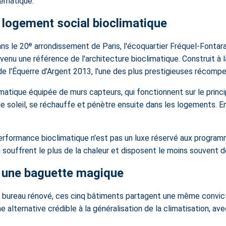
tématique.
e logement social bioclimatique
ns le 20ᵉ arrondissement de Paris, l'écoquartier Fréquel-Fontarab
nu une référence de l'architecture bioclimatique. Construit à 
ix de l'Équerre d'Argent 2013, l'une des plus prestigieuses récomp
imatique équipée de murs capteurs, qui fonctionnent sur le princip
le soleil, se réchauffe et pénètre ensuite dans les logements. En
performance bioclimatique n'est pas un luxe réservé aux progra
ouffrent le plus de la chaleur et disposent le moins souvent de
s une baguette magique
u bureau rénové, ces cinq bâtiments partagent une même convicti
 alternative crédible à la généralisation de la climatisation, av