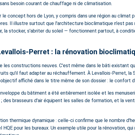
 sans besoin courant de chauffage ni de climatisation.
le concept hors de Lyon, y compris dans une région au climat pl
s. Il illustre surtout que l'architecture bioclimatique n'est pas
 la stocker, s'abriter du soleil — fonctionnent partout, à condi
vallois-Perret : la rénovation bioclimatiq
 les constructions neuves. C'est même dans le bâti existant que 
its qu'il faut adapter au réchauffement. À Levallois-Perret, la 
jectif affiché dans le titre même de son dossier : le confort d'é
L'enveloppe du bâtiment a été entièrement isolée et les menuise
; des brasseurs d'air équipent les salles de formation, et la ven
ation thermique dynamique : celle-ci confirme que le nombre d'
iel HQE pour les bureaux. Un exemple utile pour la rénovation, qui