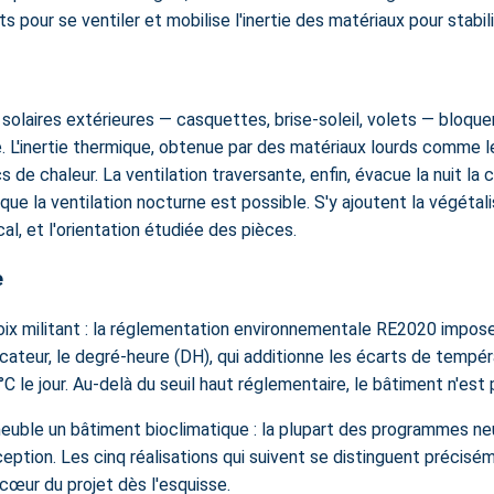
 pour se ventiler et mobilise l'inertie des matériaux pour stabili
solaires extérieures — casquettes, brise-soleil, volets — bloque
ce. L'inertie thermique, obtenue par des matériaux lourds comme le
cs de chaleur. La ventilation traversante, enfin, évacue la nuit l
que la ventilation nocturne est possible. S'y ajoutent la végétal
al, et l'orientation étudiée des pièces.
e
x militant :
la réglementation environnementale RE2020
impose 
dicateur, le degré-heure (DH), qui additionne les écarts de temp
8 °C le jour. Au-delà du seuil haut réglementaire, le bâtiment n'es
meuble un bâtiment bioclimatique : la plupart des programmes n
eption. Les cinq réalisations qui suivent se distinguent précisé
cœur du projet dès l'esquisse.