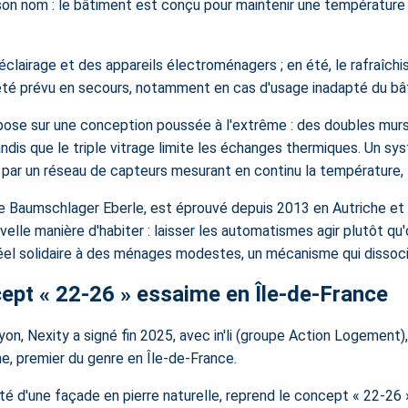
 son nom : le bâtiment est conçu pour maintenir une température 
.
'éclairage et des appareils électroménagers ; en été, le rafraîchi
été prévu en secours, notamment en cas d'usage inadapté du bâ
ose sur une conception poussée à l'extrême : des doubles murs
tandis que le triple vitrage limite les échanges thermiques. Un 
ar un réseau de capteurs mesurant en continu la température, l'hu
 Baumschlager Eberle, est éprouvé depuis 2013 en Autriche et en
lle manière d'habiter : laisser les automatismes agir plutôt qu'
el solidaire à des ménages modestes, un mécanisme qui dissocie l
ept « 22-26 » essaime en Île-de-France
, Nexity a signé fin 2025, avec in'li (groupe Action Logement)
, premier du genre en Île-de-France.
é d'une façade en pierre naturelle, reprend le concept « 22-26 » 