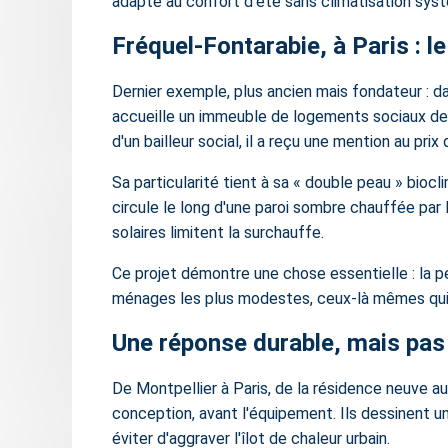
adapté au confort d'été sans climatisation sys
Fréquel-Fontarabie, à Paris : l
Dernier exemple, plus ancien mais fondateur : da
accueille un immeuble de logements sociaux deve
d'un bailleur social, il a reçu une mention au pr
Sa particularité tient à sa « double peau » biocl
circule le long d'une paroi sombre chauffée par 
solaires limitent la surchauffe.
Ce projet démontre une chose essentielle : la 
ménages les plus modestes, ceux-là mêmes qui s
Une réponse durable, mais pa
De Montpellier à Paris, de la résidence neuve a
conception, avant l'équipement. Ils dessinent une
éviter d'aggraver l'îlot de chaleur urbain.