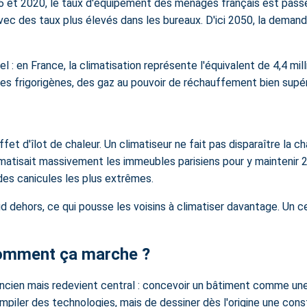
16 et 2020, le taux d'équipement des ménages français est passé 
ec des taux plus élevés dans les bureaux. D'ici 2050, la demand
l : en France, la climatisation représente l'équivalent de 4,4 m
des frigorigènes, des gaz au pouvoir de réchauffement bien supér
fet d'îlot de chaleur. Un climatiseur ne fait pas disparaître la cha
matisait massivement les immeubles parisiens pour y maintenir 2
s des canicules les plus extrêmes.
aud dehors, ce qui pousse les voisins à climatiser davantage. Un c
 comment ça marche ?
 ancien mais redevient central : concevoir un bâtiment comme un
piler des technologies, mais de dessiner dès l'origine une constr