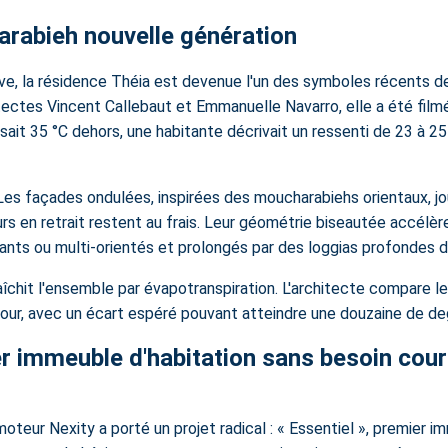
harabieh nouvelle génération
ive,
la résidence Théia
est devenue l'un des symboles récents de 
tectes Vincent Callebaut et Emmanuelle Navarro, elle a été filmé
faisait 35 °C dehors, une habitante décrivait un ressenti de 23 à
Les façades ondulées, inspirées des moucharabiehs orientaux, jou
urs en retrait restent au frais. Leur géométrie biseautée accélère 
ants ou multi-orientés et prolongés par des loggias profondes d
raîchit l'ensemble par évapotranspiration. L'architecte compare l
our, avec un écart espéré pouvant atteindre une douzaine de degré
ier immeuble d'habitation sans besoin cou
moteur Nexity a porté un projet radical : « Essentiel », premier i